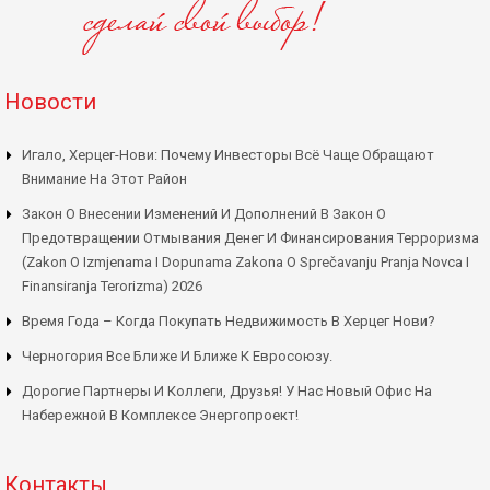
Новости
Игало, Херцег-Нови: Почему Инвесторы Всё Чаще Обращают
Внимание На Этот Район
Закон О Внесении Изменений И Дополнений В Закон О
Предотвращении Отмывания Денег И Финансирования Терроризма
(Zakon O Izmjenama I Dopunama Zakona O Sprečavanju Pranja Novca I
Finansiranja Terorizma) 2026
Время Года – Когда Покупать Недвижимость В Херцег Нови?
Черногория Все Ближе И Ближе К Евросоюзу.
Дорогие Партнеры И Коллеги, Друзья! У Нас Новый Офис На
Набережной В Комплексе Энергопроект!
Контакты