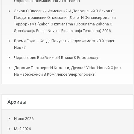
Обращают Внимание На Этот Район
Закон О Внесении Изменений И Дополнений В Закон О
Предотвращении Отмывания Денег И Финансирования
Терроризма (Zakon O Izmjenama I Dopunama Zakona O
Sprečavanju Pranja Novca I Finansiranja Terorizma) 2026
Время Года – Когда Покупать Недвижимость В Херцег
Нови?
Черногория Все Ближе И Ближе К Евросоюзу.
Дорогие Партнеры И Коллеги, Друзья! У Нас Новый Офис
На Набережной В Комплексе Энергопроект!
Архивы
Июнь 2026
Май 2026