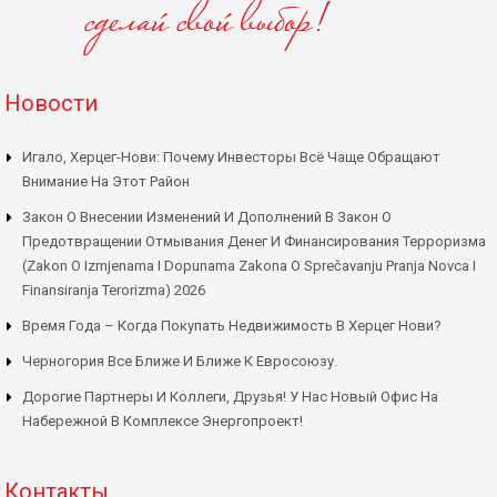
Новости
Игало, Херцег-Нови: Почему Инвесторы Всё Чаще Обращают
Внимание На Этот Район
Закон О Внесении Изменений И Дополнений В Закон О
Предотвращении Отмывания Денег И Финансирования Терроризма
(Zakon O Izmjenama I Dopunama Zakona O Sprečavanju Pranja Novca I
Finansiranja Terorizma) 2026
Время Года – Когда Покупать Недвижимость В Херцег Нови?
Черногория Все Ближе И Ближе К Евросоюзу.
Дорогие Партнеры И Коллеги, Друзья! У Нас Новый Офис На
Набережной В Комплексе Энергопроект!
Контакты