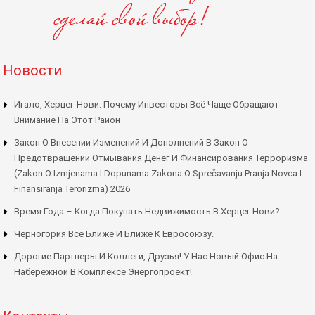
Новости
Игало, Херцег-Нови: Почему Инвесторы Всё Чаще Обращают
Внимание На Этот Район
Закон О Внесении Изменений И Дополнений В Закон О
Предотвращении Отмывания Денег И Финансирования Терроризма
(Zakon O Izmjenama I Dopunama Zakona O Sprečavanju Pranja Novca I
Finansiranja Terorizma) 2026
Время Года – Когда Покупать Недвижимость В Херцег Нови?
Черногория Все Ближе И Ближе К Евросоюзу.
Дорогие Партнеры И Коллеги, Друзья! У Нас Новый Офис На
Набережной В Комплексе Энергопроект!