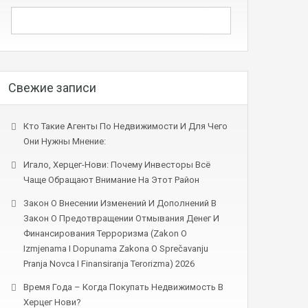
Свежие записи
Кто Такие Агенты По Недвижимости И Для Чего
Они Нужны Мнение:
Игало, Херцег-Нови: Почему Инвесторы Всё
Чаще Обращают Внимание На Этот Район
Закон О Внесении Изменений И Дополнений В
Закон О Предотвращении Отмывания Денег И
Финансирования Терроризма (Zakon O
Izmjenama I Dopunama Zakona O Sprečavanju
Pranja Novca I Finansiranja Terorizma) 2026
Время Года – Когда Покупать Недвижимость В
Херцег Нови?