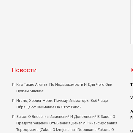
Новости
Кто Такие Агенты По Недвижимости И Для Чего Они
Т
Нужны Мнение:
V
Игало, Херцег-Нови: Почему Инвесторы Всё Чаще
Обращают Внимание На Этот Район
А
Закон О Внесении Изменений И Дополнений В Закон О
E
Предотвращении Отмывания Денег И Финансирования
Терроризма (Zakon O Izmjenama I Dopunama Zakona O
Э