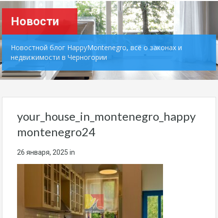
Новости
Новостной блог HappyMontenegro, всё о законах и
недвижимости в Черногории
your_house_in_montenegro_happy
montenegro24
26 января, 2025
in