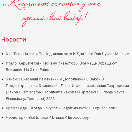
Новости
Кто Такие Агенты По Недвижимости И Для Чего Они Нужны Мнение:
Игало, Херцег-Нови: Почему Инвесторы Всё Чаще Обращают
Внимание На Этот Район
Закон О Внесении Изменений И Дополнений В Закон О
Предотвращении Отмывания Денег И Финансирования Терроризма
(Zakon O Izmjenama I Dopunama Zakona O Sprečavanju Pranja Novca I
Finansiranja Terorizma) 2026
Время Года – Когда Покупать Недвижимость В Херцег Нови?
Черногория Все Ближе И Ближе К Евросоюзу.