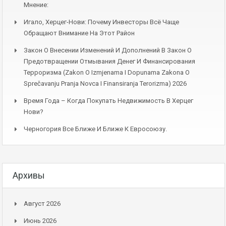
Мнение:
Игало, Херцег-Нови: Почему Инвесторы Всё Чаще
Обращают Внимание На Этот Район
Закон О Внесении Изменений И Дополнений В Закон О
Предотвращении Отмывания Денег И Финансирования
Терроризма (Zakon O Izmjenama I Dopunama Zakona O
Sprečavanju Pranja Novca I Finansiranja Terorizma) 2026
Время Года – Когда Покупать Недвижимость В Херцег
Нови?
Черногория Все Ближе И Ближе К Евросоюзу.
Архивы
Август 2026
Июнь 2026