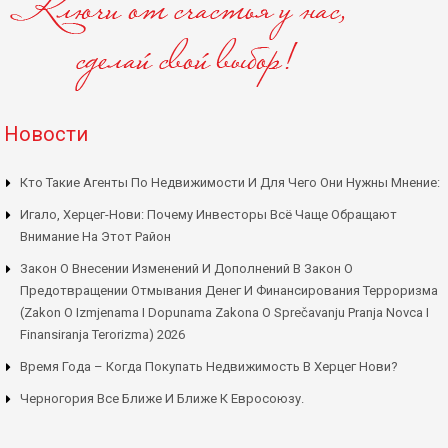
Новости
Кто Такие Агенты По Недвижимости И Для Чего Они Нужны Мнение:
Игало, Херцег-Нови: Почему Инвесторы Всё Чаще Обращают
Внимание На Этот Район
Закон О Внесении Изменений И Дополнений В Закон О
Предотвращении Отмывания Денег И Финансирования Терроризма
(Zakon O Izmjenama I Dopunama Zakona O Sprečavanju Pranja Novca I
Finansiranja Terorizma) 2026
Время Года – Когда Покупать Недвижимость В Херцег Нови?
Черногория Все Ближе И Ближе К Евросоюзу.