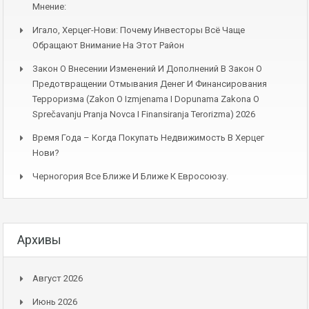
Мнение:
Игало, Херцег-Нови: Почему Инвесторы Всё Чаще
Обращают Внимание На Этот Район
Закон О Внесении Изменений И Дополнений В Закон О
Предотвращении Отмывания Денег И Финансирования
Терроризма (Zakon O Izmjenama I Dopunama Zakona O
Sprečavanju Pranja Novca I Finansiranja Terorizma) 2026
Время Года – Когда Покупать Недвижимость В Херцег
Нови?
Черногория Все Ближе И Ближе К Евросоюзу.
Архивы
Август 2026
Июнь 2026