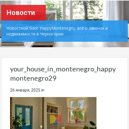
Новости
Новостной блог HappyMontenegro, всё о законах и
недвижимости в Черногории
your_house_in_montenegro_happy
montenegro29
26 января, 2025
in