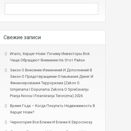
Свежие записи
Игало, Херцег-Нови: Почему Инвесторы Всё
Чаще Обращают Внимание На Этот Район
Закон О Внесении Изменений И Дополнений В
Закон О Предотвращении Отмывания Денег И
Финансирования Терроризма (Zakon O
Izmjenama I Dopunama Zakona O Sprečavanju
Pranja Novca I Finansiranja Terorizma) 2026
Время Года – Когда Покупать Недвижимость В
Херцег Нови?
Черногория Все Ближе И Ближе К Евросоюзу.