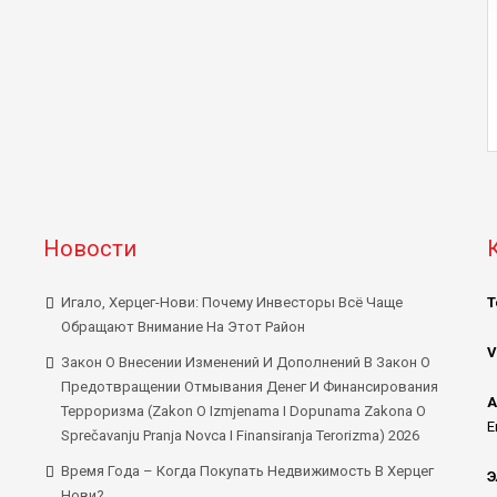
Новости
Игало, Херцег-Нови: Почему Инвесторы Всё Чаще
Т
Обращают Внимание На Этот Район
V
Закон О Внесении Изменений И Дополнений В Закон О
Предотвращении Отмывания Денег И Финансирования
А
Терроризма (Zakon O Izmjenama I Dopunama Zakona O
E
Sprečavanju Pranja Novca I Finansiranja Terorizma) 2026
Время Года – Когда Покупать Недвижимость В Херцег
Э
Нови?