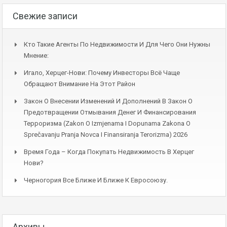
Свежие записи
Кто Такие Агенты По Недвижимости И Для Чего Они Нужны
Мнение:
Игало, Херцег-Нови: Почему Инвесторы Всё Чаще
Обращают Внимание На Этот Район
Закон О Внесении Изменений И Дополнений В Закон О
Предотвращении Отмывания Денег И Финансирования
Терроризма (Zakon O Izmjenama I Dopunama Zakona O
Sprečavanju Pranja Novca I Finansiranja Terorizma) 2026
Время Года – Когда Покупать Недвижимость В Херцег
Нови?
Черногория Все Ближе И Ближе К Евросоюзу.
Архивы