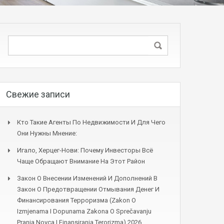
Свежие записи
Кто Такие Агенты По Недвижимости И Для Чего
Они Нужны Мнение:
Игало, Херцег-Нови: Почему Инвесторы Всё
Чаще Обращают Внимание На Этот Район
Закон О Внесении Изменений И Дополнений В
Закон О Предотвращении Отмывания Денег И
Финансирования Терроризма (Zakon O
Izmjenama I Dopunama Zakona O Sprečavanju
Pranja Novca I Finansiranja Terorizma) 2026