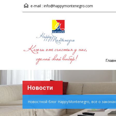
e-mail :
info@happymontenegro.com
Главн
Новости
Новостной блог HappyMontenegro, всё о закона