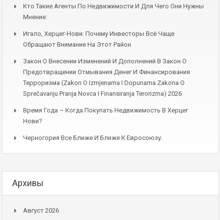
Кто Такие Агенты По Недвижимости И Для Чего Они Нужны
Мнение:
Игало, Херцег-Нови: Почему Инвесторы Всё Чаще
Обращают Внимание На Этот Район
Закон О Внесении Изменений И Дополнений В Закон О
Предотвращении Отмывания Денег И Финансирования
Терроризма (Zakon O Izmjenama I Dopunama Zakona O
Sprečavanju Pranja Novca I Finansiranja Terorizma) 2026
Время Года – Когда Покупать Недвижимость В Херцег
Нови?
Черногория Все Ближе И Ближе К Евросоюзу.
Архивы
Август 2026