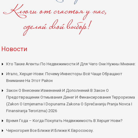
Новости
Кто Такие Агенты По Недвижимости И Для Чего Они Нужны Мнение:
Игало, Херцег-Нови: Почему Инвесторы Всё Чаще Обращают
Внимание На Этот Район
Закон О Внесении Изменений И Дополнений В Закон О
Предотвращении Отмывания Денег И Финансирования Терроризма
(Zakon O Izmjenama I Dopunama Zakona O Sprečavanju Pranja Novca I
Finansiranja Terorizma) 2026
Время Года – Когда Покупать Недвижимость В Херцег Нови?
Черногория Все Ближе И Ближе К Евросоюзу.