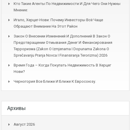
Кто Такие Агенты По Недвижимости И Для Чего Они Нужны
Мнение:
Игало, Херцег-Нови: Почему Инвесторы Всё Чаще
Обращают Внимание На Этот Район
Закон О Внесении Изменений И Дополнений В Закон О
Предотвращении Отмывания Денег И Финансирования
Терроризма (Zakon O Izmjenama I Dopunama Zakona O
Sprečavanju Pranja Novca I Finansiranja Terorizma) 2026
Время Года – Когда Покупать Недвижимость В Херцег
Нови?
Черногория Все Ближе И Ближе К Евросоюзу.
Архивы
Август 2026