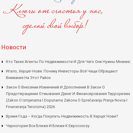
Новости
Кто Такие Агенты По Недвижимости И Для Чего Они Нужны Мнение:
Игало, Херцег-Нови: Почему Инвесторы Всё Чаще Обращают
Внимание На Этот Район
Закон О Внесении Изменений И Дополнений В Закон О
Предотвращении Отмывания Денег И Финансирования Терроризма
(Zakon O Izmjenama I Dopunama Zakona O Sprečavanju Pranja Novca I
Finansiranja Terorizma) 2026
Время Года – Когда Покупать Недвижимость В Херцег Нови?
Черногория Все Ближе И Ближе К Евросоюзу.