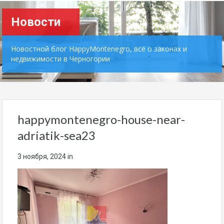
Новости
Новостной блог HappyMontenegro, всё о законах и
недвижимости в Черногории
happymontenegro-house-near-
adriatik-sea23
3 ноября, 2024
in