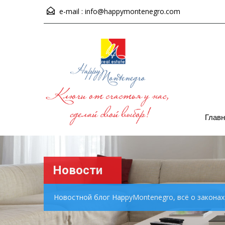
e-mail :
info@happymontenegro.com
Главн
Новости
Новостной блог HappyMontenegro, всё о закона