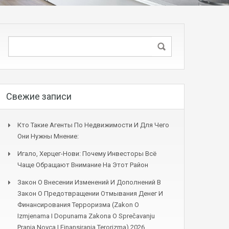
Свежие записи
Кто Такие Агенты По Недвижимости И Для Чего
Они Нужны Мнение:
Игало, Херцег-Нови: Почему Инвесторы Всё
Чаще Обращают Внимание На Этот Район
Закон О Внесении Изменений И Дополнений В
Закон О Предотвращении Отмывания Денег И
Финансирования Терроризма (Zakon O
Izmjenama I Dopunama Zakona O Sprečavanju
Pranja Novca I Finansiranja Terorizma) 2026