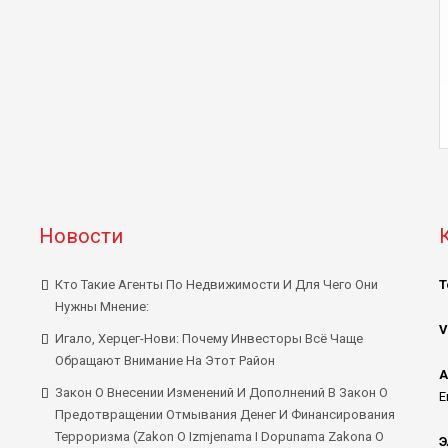
Новости
Кто Такие Агенты По Недвижимости И Для Чего Они
Т
Нужны Мнение:
V
Игало, Херцег-Нови: Почему Инвесторы Всё Чаще
Обращают Внимание На Этот Район
А
Закон О Внесении Изменений И Дополнений В Закон О
E
Предотвращении Отмывания Денег И Финансирования
Терроризма (Zakon O Izmjenama I Dopunama Zakona O
Э