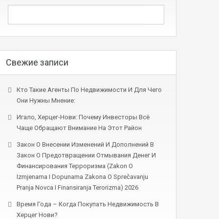
Свежие записи
Кто Такие Агенты По Недвижимости И Для Чего
Они Нужны Мнение:
Игало, Херцег-Нови: Почему Инвесторы Всё
Чаще Обращают Внимание На Этот Район
Закон О Внесении Изменений И Дополнений В
Закон О Предотвращении Отмывания Денег И
Финансирования Терроризма (Zakon O
Izmjenama I Dopunama Zakona O Sprečavanju
Pranja Novca I Finansiranja Terorizma) 2026
Время Года – Когда Покупать Недвижимость В
Херцег Нови?