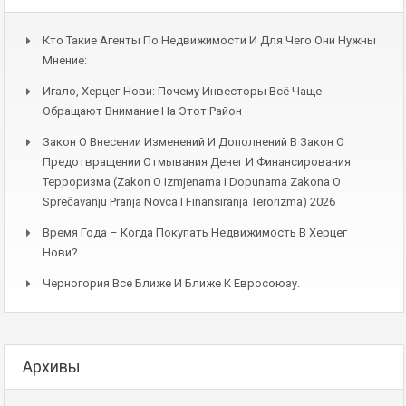
Кто Такие Агенты По Недвижимости И Для Чего Они Нужны
Мнение:
Игало, Херцег-Нови: Почему Инвесторы Всё Чаще
Обращают Внимание На Этот Район
Закон О Внесении Изменений И Дополнений В Закон О
Предотвращении Отмывания Денег И Финансирования
Терроризма (Zakon O Izmjenama I Dopunama Zakona O
Sprečavanju Pranja Novca I Finansiranja Terorizma) 2026
Время Года – Когда Покупать Недвижимость В Херцег
Нови?
Черногория Все Ближе И Ближе К Евросоюзу.
Архивы