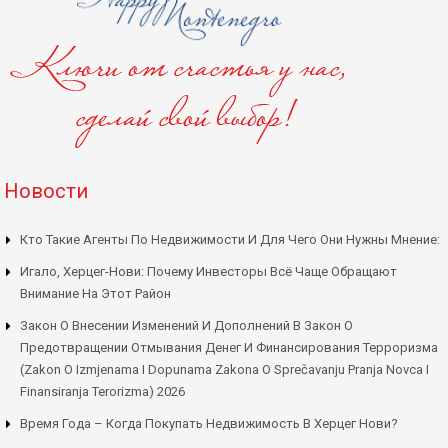
Новости
Кто Такие Агенты По Недвижимости И Для Чего Они Нужны Мнение:
Игало, Херцег-Нови: Почему Инвесторы Всё Чаще Обращают
Внимание На Этот Район
Закон О Внесении Изменений И Дополнений В Закон О
Предотвращении Отмывания Денег И Финансирования Терроризма
(Zakon O Izmjenama I Dopunama Zakona O Sprečavanju Pranja Novca I
Finansiranja Terorizma) 2026
Время Года – Когда Покупать Недвижимость В Херцег Нови?