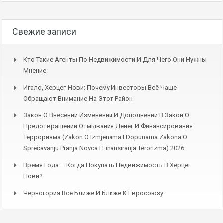
Свежие записи
Кто Такие Агенты По Недвижимости И Для Чего Они Нужны
Мнение:
Игало, Херцег-Нови: Почему Инвесторы Всё Чаще
Обращают Внимание На Этот Район
Закон О Внесении Изменений И Дополнений В Закон О
Предотвращении Отмывания Денег И Финансирования
Терроризма (Zakon O Izmjenama I Dopunama Zakona O
Sprečavanju Pranja Novca I Finansiranja Terorizma) 2026
Время Года – Когда Покупать Недвижимость В Херцег
Нови?
Черногория Все Ближе И Ближе К Евросоюзу.