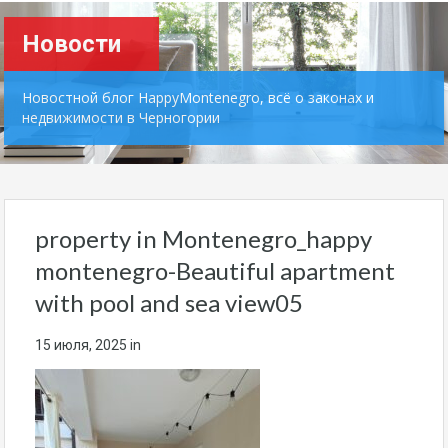
Новости
Новостной блог HappyMontenegro, всё о законах и
недвижимости в Черногории
property in Montenegro_happy
montenegro-Beautiful apartment
with pool and sea view05
15 июля, 2025
in