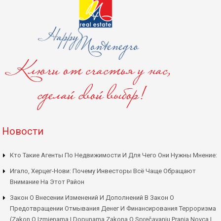
Новости
Кто Такие Агенты По Недвижимости И Для Чего Они Нужны Мнение:
Игало, Херцег-Нови: Почему Инвесторы Всё Чаще Обращают
Внимание На Этот Район
Закон О Внесении Изменений И Дополнений В Закон О
Предотвращении Отмывания Денег И Финансирования Терроризма
(Zakon O Izmjenama I Dopunama Zakona O Sprečavanju Pranja Novca I