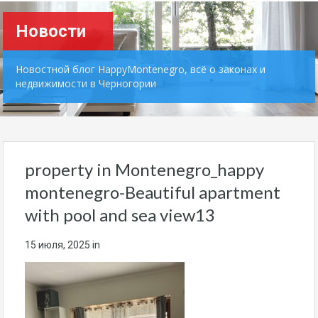
Новости
Новостной блог HappyMontenegro, всё о законах и
недвижимости в Черногории
property in Montenegro_happy
montenegro-Beautiful apartment
with pool and sea view13
15 июля, 2025
in