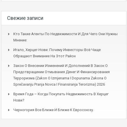
Свежие записи
Кто Такие Агенты По Недвижимости И Для Чего Они Нужны
Мнение:
Игало, Херцег-Нови: Почему Инвесторы Всё Чаще
Обращают Внимание На Этот Район
Закон О Внесении Изменений И Дополнений В Закон О
Предотвращении Отмывания Денег И Финансирования
Терроризма (Zakon O Izmjenama I Dopunama Zakona O
Sprečavanju Pranja Novca I Finansiranja Terorizma) 2026
Время Года – Когда Покупать Недвижимость В Херцег
Нови?
Черногория Все Ближе И Ближе К Евросоюзу.