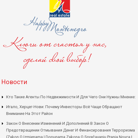
Новости
Кто Такие Агенты По Недвижимости И Для Чего Они Нужны Мнение:
Игало, Херцег-Нови: Почему Инвесторы Всё Чаще Обращают
Внимание На Этот Район
Закон О Внесении Изменений И Дополнений В Закон О
Предотвращении Отмывания Денег И Финансирования Терроризма
(Zakon O Izmjenama I Dopunama Zakona O Sprečavanju Pranja Novca I