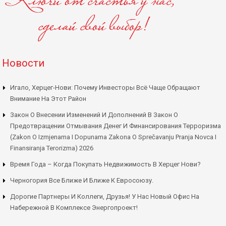
Новости
Игало, Херцег-Нови: Почему Инвесторы Всё Чаще Обращают
Внимание На Этот Район
Закон О Внесении Изменений И Дополнений В Закон О
Предотвращении Отмывания Денег И Финансирования Терроризма
(Zakon O Izmjenama I Dopunama Zakona O Sprečavanju Pranja Novca I
Finansiranja Terorizma) 2026
Время Года – Когда Покупать Недвижимость В Херцег Нови?
Черногория Все Ближе И Ближе К Евросоюзу.
Дорогие Партнеры И Коллеги, Друзья! У Нас Новый Офис На
Набережной В Комплексе Энергопроект!