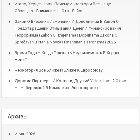
Игало, Херцег-Нови: Почему Инвесторы Всё Чаще
Обращают Внимание На Этот Район
Закон О Внесении Изменений И Дополнений В Закон О
Предотвращении Отмывания Денег И Финансирования
Терроризма (Zakon O Izmjenama I Dopunama Zakona O
Sprečavanju Pranja Novca I Finansiranja Terorizma) 2026
Время Года – Когда Покупать Недвижимость В Херцег
Нови?
Черногория Все Ближе И Ближе К Евросоюзу.
Дорогие Партнеры И Коллеги, Друзья! У Нас Новый Офис
На Набережной В Комплексе Энергопроект!
Архивы
Июнь 2026