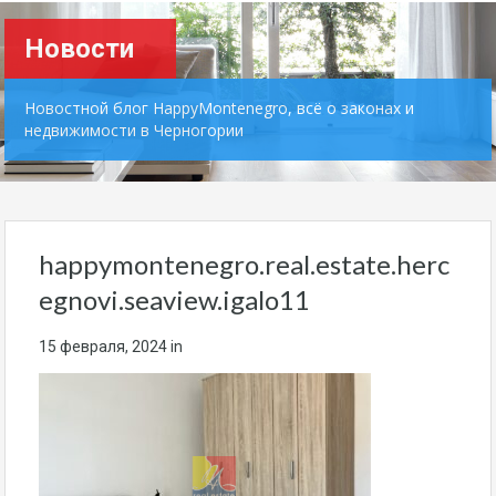
Новости
Новостной блог HappyMontenegro, всё о законах и
недвижимости в Черногории
happymontenegro.real.estate.herc
egnovi.seaview.igalo11
15 февраля, 2024
in