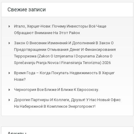
Свежие записи
Игало, Херцег-Нови: Почему Инвесторы Всё Чаще
Обращают Внимание На Этот Район
Закон О Внесении Изменений И Дополнений В Закон О
Предотвращении Отмывания Денег И Финансирования
Терроризма (Zakon O Izmjenama I Dopunama Zakona O
Sprečavanju Pranja Novca I Finansiranja Terorizma) 2026
Время Года – Когда Покупать Недвижимость В Херцег
Нови?
Черногория Все Ближе И Ближе К Евросоюзу.
Дорогие Партнеры И Коллеги, Друзья! У Нас Новый Офис
На Набережной В Комплексе Энергопроект!
Архивы