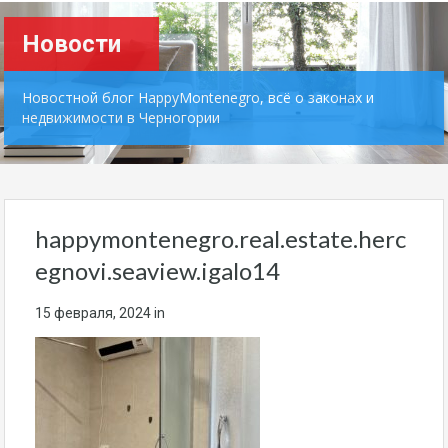
Новости
Новостной блог HappyMontenegro, всё о законах и
недвижимости в Черногории
happymontenegro.real.estate.herc
egnovi.seaview.igalo14
15 февраля, 2024
in