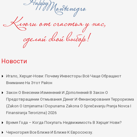
Новости
Игало, Херцег-Нови: Почему Инвесторы Всё Чаще Обращают
Внимание На Этот Район
Закон О Внесении Изменений И Дополнений В Закон О
Предотвращении Отмывания Денег И Финансирования Терроризма
(Zakon O Izmjenama I Dopunama Zakona O Sprečavanju Pranja Novca I
Finansiranja Terorizma) 2026
Время Года – Когда Покупать Недвижимость В Херцег Нови?
Черногория Все Ближе И Ближе К Евросоюзу.