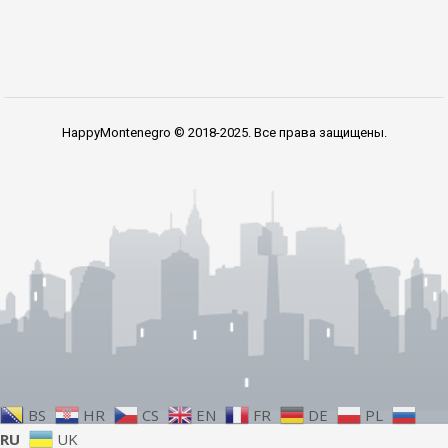
HappyMontenegro © 2018-2025. Все права защищены.
BS
HR
CS
EN
FR
DE
PL
RU
UK