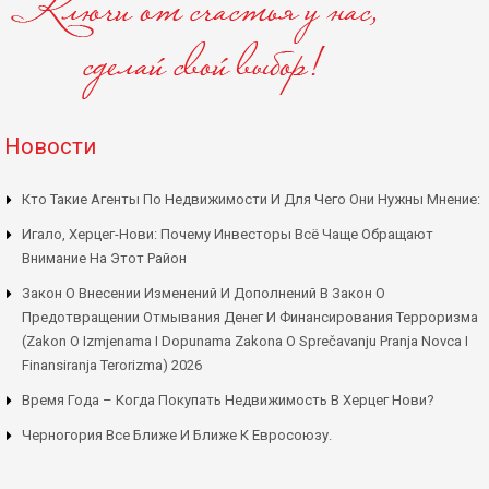
Новости
Кто Такие Агенты По Недвижимости И Для Чего Они Нужны Мнение:
Игало, Херцег-Нови: Почему Инвесторы Всё Чаще Обращают
Внимание На Этот Район
Закон О Внесении Изменений И Дополнений В Закон О
Предотвращении Отмывания Денег И Финансирования Терроризма
(Zakon O Izmjenama I Dopunama Zakona O Sprečavanju Pranja Novca I
Finansiranja Terorizma) 2026
Время Года – Когда Покупать Недвижимость В Херцег Нови?
Черногория Все Ближе И Ближе К Евросоюзу.