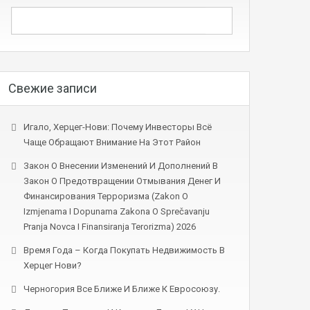
Свежие записи
Игало, Херцег-Нови: Почему Инвесторы Всё
Чаще Обращают Внимание На Этот Район
Закон О Внесении Изменений И Дополнений В
Закон О Предотвращении Отмывания Денег И
Финансирования Терроризма (Zakon O
Izmjenama I Dopunama Zakona O Sprečavanju
Pranja Novca I Finansiranja Terorizma) 2026
Время Года – Когда Покупать Недвижимость В
Херцег Нови?
Черногория Все Ближе И Ближе К Евросоюзу.