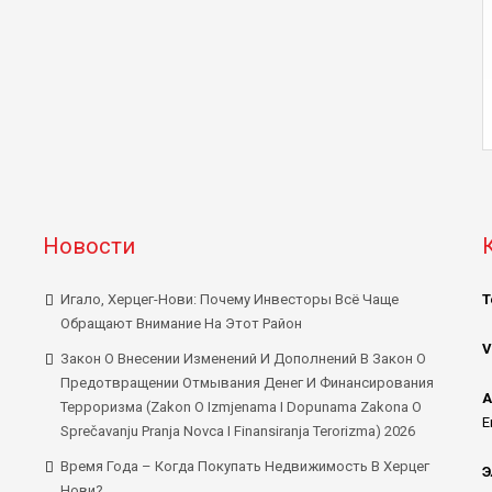
Новости
Игало, Херцег-Нови: Почему Инвесторы Всё Чаще
Т
Обращают Внимание На Этот Район
V
Закон О Внесении Изменений И Дополнений В Закон О
Предотвращении Отмывания Денег И Финансирования
А
Терроризма (Zakon O Izmjenama I Dopunama Zakona O
E
Sprečavanju Pranja Novca I Finansiranja Terorizma) 2026
Время Года – Когда Покупать Недвижимость В Херцег
Э
Нови?