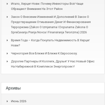
Игало, Херцег-Нови: Почему Инвесторы Всё Чаще
Обращают Внимание На Этот Район
Закон О Внесении Изменений И Дополнений В Закон О
Предотвращении Отмывания Денег И Финансирования
Терроризма (Zakon O Izmjenama I Dopunama Zakona O
Sprečavanju Pranja Novca I Finansiranja Terorizma) 2026
Время Года – Когда Покупать Недвижимость В Херцег
Нови?
Черногория Все Ближе И Ближе К Евросоюзу.
Дорогие Партнеры И Коллеги, Друзья! У Нас Новый Офис
На Набережной В Комплексе Энергопроект!
Архивы
Июнь 2026