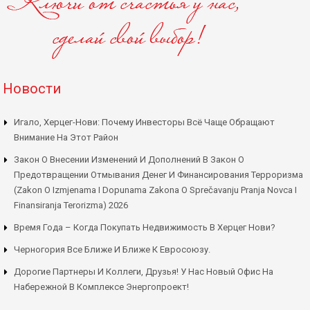
Новости
Игало, Херцег-Нови: Почему Инвесторы Всё Чаще Обращают
Внимание На Этот Район
Закон О Внесении Изменений И Дополнений В Закон О
Предотвращении Отмывания Денег И Финансирования Терроризма
(Zakon O Izmjenama I Dopunama Zakona O Sprečavanju Pranja Novca I
Finansiranja Terorizma) 2026
Время Года – Когда Покупать Недвижимость В Херцег Нови?
Черногория Все Ближе И Ближе К Евросоюзу.
Дорогие Партнеры И Коллеги, Друзья! У Нас Новый Офис На
Набережной В Комплексе Энергопроект!