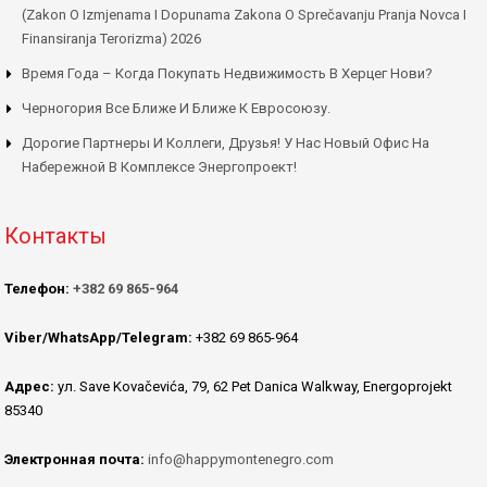
(Zakon O Izmjenama I Dopunama Zakona O Sprečavanju Pranja Novca I
Finansiranja Terorizma) 2026
Время Года – Когда Покупать Недвижимость В Херцег Нови?
Черногория Все Ближе И Ближе К Евросоюзу.
Дорогие Партнеры И Коллеги, Друзья! У Нас Новый Офис На
Набережной В Комплексе Энергопроект!
Контакты
Телефон:
+382 69 865-964
Viber/WhatsApp/Telegram:
+382 69 865-964
Адрес:
ул. Save Kovačevića, 79, 62 Pet Danica Walkway, Energoprojekt
85340
Электронная почта:
info@happymontenegro.com