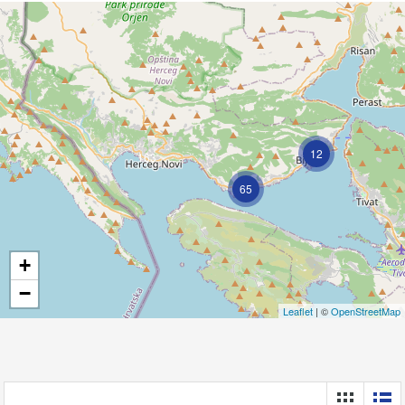
12
163
65
+
−
Leaflet
| ©
OpenStreetMap