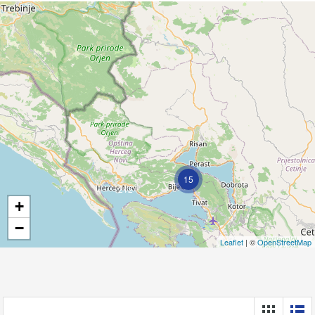
15
212
+
−
Leaflet
| ©
OpenStreetMap