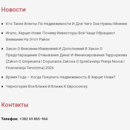
Новости
Кто Такие Агенты По Недвижимости И Для Чего Они Нужны Мнение:
Игало, Херцег-Нови: Почему Инвесторы Всё Чаще Обращают
Внимание На Этот Район
Закон О Внесении Изменений И Дополнений В Закон О
Предотвращении Отмывания Денег И Финансирования Терроризма
(Zakon O Izmjenama I Dopunama Zakona O Sprečavanju Pranja Novca I
Finansiranja Terorizma) 2026
Время Года – Когда Покупать Недвижимость В Херцег Нови?
Черногория Все Ближе И Ближе К Евросоюзу.
Контакты
Телефон:
+382 69 865-964