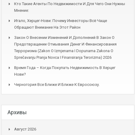
Кто Такие Агенты По Недвижимости И Для Чего Они Нужны
Мнение:
Игало, Херцег-Нови: Почему Инвесторы Всё Чаще
Обращают Внимание На Этот Район
Закон О Внесении Изменений И Дополнений В Закон О
Предотвращении Отмывания Денег И Финансирования
Терроризма (Zakon O Izmjenama I Dopunama Zakona O
Sprečavanju Pranja Novca I Finansiranja Terorizma) 2026
Время Года – Когда Покупать Недвижимость В Херцег
Нови?
Черногория Все Ближе И Ближе К Евросоюзу.
Архивы
Август 2026