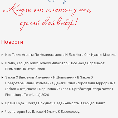
Новости
Кто Такие Агенты По Недвижимости И Для Чего Они Нужны Мнение:
Игало, Херцег-Нови: Почему Инвесторы Всё Чаще Обращают
Внимание На Этот Район
Закон О Внесении Изменений И Дополнений В Закон О
Предотвращении Отмывания Денег И Финансирования Терроризма
(Zakon O Izmjenama I Dopunama Zakona O Sprečavanju Pranja Novca I
Finansiranja Terorizma) 2026
Время Года – Когда Покупать Недвижимость В Херцег Нови?
Черногория Все Ближе И Ближе К Евросоюзу.