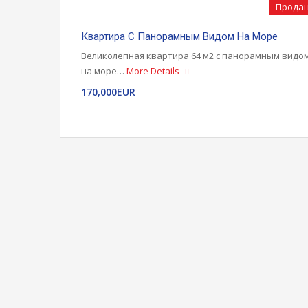
Прода
Квартира С Панорамным Видом На Море
Великолепная квартира 64 м2 с панорамным видо
на море…
More Details
170,000EUR