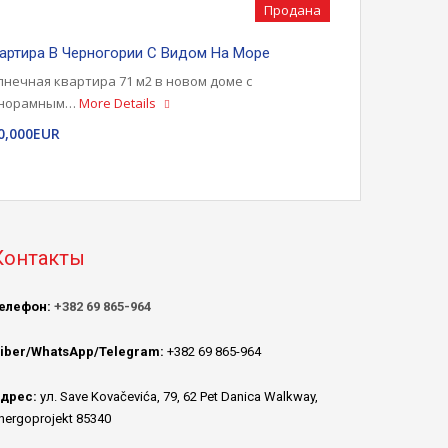
Продана
артира В Черногории С Видом На Море
лнечная квартира 71 м2 в новом доме с
норамным…
More Details
0,000EUR
Контакты
елефон:
+382 69 865-964
iber/WhatsApp/Telegram:
+382 69 865-964
дрес:
ул. Save Kovačevića, 79, 62 Pet Danica Walkway,
nergoprojekt 85340