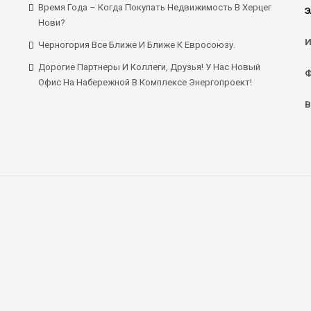
Время Года – Когда Покупать Недвижимость В Херцег
Э
Нови?
И
Черногория Все Ближе И Ближе К Евросоюзу.
Дорогие Партнеры И Коллеги, Друзья! У Нас Новый
Ф
Офис На Набережной В Комплексе Энергопроект!
В