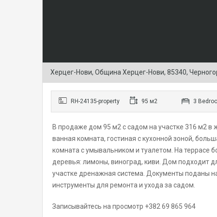
Херцег-Нови, Община Херцег-Нови, 85340, Черног
RH-24135-property
95 м2
3 Bedro
В продаже дом 95 м2 с садом на участке 316 м2 в
ванная комната, гостиная с кухонной зоной, больш
комната с умывальником и туалетом. На террасе б
деревья: лимоны, виноград, киви. Дом подходит д
участке дренажная система. Документы поданы на
инструменты для ремонта и ухода за садом.
Записывайтесь на просмотр +382 69 865 964