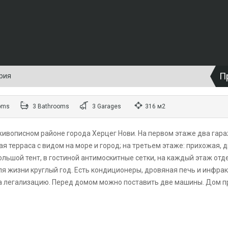
П
ория
oms
3 Bathrooms
3 Garages
316 м2
 живописном районе города Херцег Нови. На первом этаже два гараж
ая терраса с видом на море и город; на третьем этаже: прихожая, 
ольшой тент, в гостиной антимоскитные сетки, на каждый этаж отд
ля жизни круглый год. Есть кондиционеры, дровяная печь и инфра
 легализацию. Перед домом можно поставить две машины. Дом про