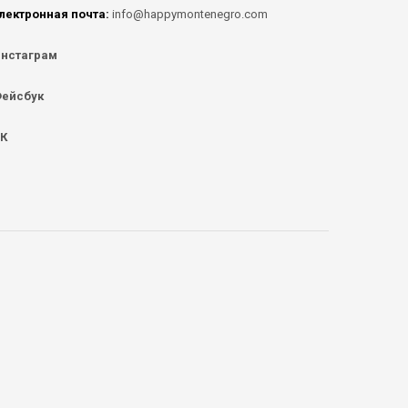
лектронная почта:
info@happymontenegro.com
нстаграм
ейсбук
К