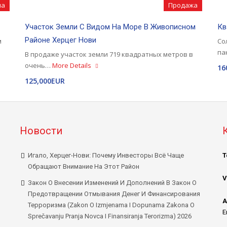
на
Продажа
Участок Земли С Видом На Море В Живописном
Кв
Районе Херцег Нови
м
Со
па
В продаже участок земли 719 квадратных метров в
очень…
More Details
16
125,000EUR
Новости
Игало, Херцег-Нови: Почему Инвесторы Всё Чаще
Т
Обращают Внимание На Этот Район
V
Закон О Внесении Изменений И Дополнений В Закон О
Предотвращении Отмывания Денег И Финансирования
А
Терроризма (Zakon O Izmjenama I Dopunama Zakona O
E
Sprečavanju Pranja Novca I Finansiranja Terorizma) 2026