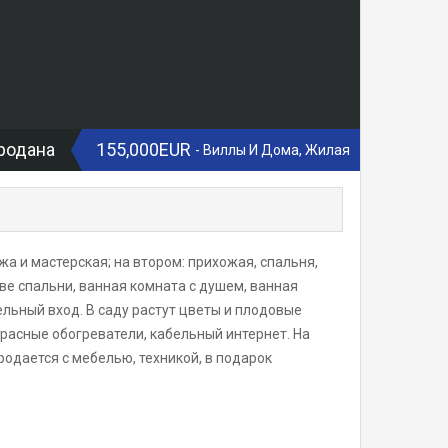
родана
155,000EUR
- Виллы И Дома, Жилая
а и мастерская; на втором: прихожая, спальня,
две спальни, ванная комната с душем, ванная
ельный вход. В саду растут цветы и плодовые
красные обогреватели, кабельный интернет. На
дается с мебелью, техникой, в подарок