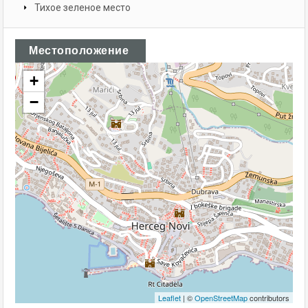
Тихое зеленое место
Местоположение
+
−
Leaflet
| ©
OpenStreetMap
contributors