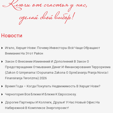
Новости
Игало, Херцег-Нови: Почему Инвесторы Всё Чаще Обращают
Внимание На Этот Район
Закон О Внесении Изменений И Дополнений В Закон О
Предотвращении Отмывания Денег И Финансирования Терроризма
(Zakon O Izmjenama I Dopunama Zakona O Sprečavanju Pranja Novca I
Finansiranja Terorizma) 2026
Время Года – Когда Покупать Недвижимость В Херцег Нови?
Черногория Все Ближе И Ближе К Евросоюзу.
Дорогие Партнеры И Коллеги, Друзья! У Нас Новый Офис На
Набережной В Комплексе Энергопроект!