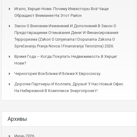
Игало, Херцег-Нови: Почему Инвесторы Всё Чаще
Обращают Внимание На Этот Район
Закон О Внесении Изменений И Дополнений В Закон О
Предотвращении Отмывания Денег И Финансирования
Терроризма (Zakon O Izmjenama I Dopunama Zakona O
Sprečavanju Pranja Novca I Finansiranja Terorizma) 2026
Время Года – Когда Покупать Недвижимость В Херцег
Нови?
Черногория Все Ближе И Ближе К Евросоюзу.
Дорогие Партнеры И Коллеги, Друзья! У Нас Новый Офис
На Набережной В Комплексе Энергопроект!
Архивы
Июнь 2026