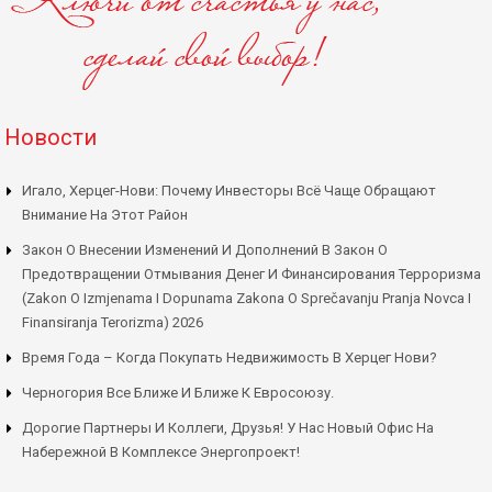
Новости
Игало, Херцег-Нови: Почему Инвесторы Всё Чаще Обращают
Внимание На Этот Район
Закон О Внесении Изменений И Дополнений В Закон О
Предотвращении Отмывания Денег И Финансирования Терроризма
(Zakon O Izmjenama I Dopunama Zakona O Sprečavanju Pranja Novca I
Finansiranja Terorizma) 2026
Время Года – Когда Покупать Недвижимость В Херцег Нови?
Черногория Все Ближе И Ближе К Евросоюзу.
Дорогие Партнеры И Коллеги, Друзья! У Нас Новый Офис На
Набережной В Комплексе Энергопроект!