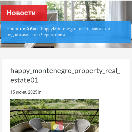
Новости
Новостной блог HappyMontenegro, всё о законах и
недвижимости в Черногории
happy_montenegro_property_real_
estate01
15 июня, 2025
in