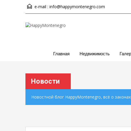
e-mail :
info@happymontenegro.com
Главная
Недвижимость
Гале
Новости
Новостной блог HappyMontenegro, всё о закона