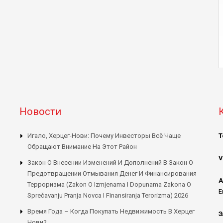
Новости
Игало, Херцег-Нови: Почему Инвесторы Всё Чаще
Т
Обращают Внимание На Этот Район
V
Закон О Внесении Изменений И Дополнений В Закон О
Предотвращении Отмывания Денег И Финансирования
А
Терроризма (Zakon O Izmjenama I Dopunama Zakona O
E
Sprečavanju Pranja Novca I Finansiranja Terorizma) 2026
Время Года – Когда Покупать Недвижимость В Херцег
Э
Нови?