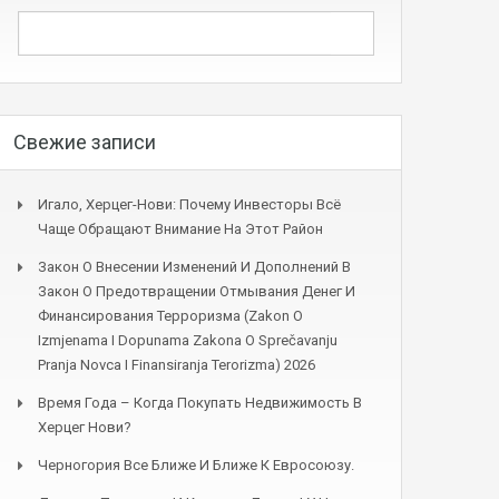
Свежие записи
Игало, Херцег-Нови: Почему Инвесторы Всё
Чаще Обращают Внимание На Этот Район
Закон О Внесении Изменений И Дополнений В
Закон О Предотвращении Отмывания Денег И
Финансирования Терроризма (Zakon O
Izmjenama I Dopunama Zakona O Sprečavanju
Pranja Novca I Finansiranja Terorizma) 2026
Время Года – Когда Покупать Недвижимость В
Херцег Нови?
Черногория Все Ближе И Ближе К Евросоюзу.