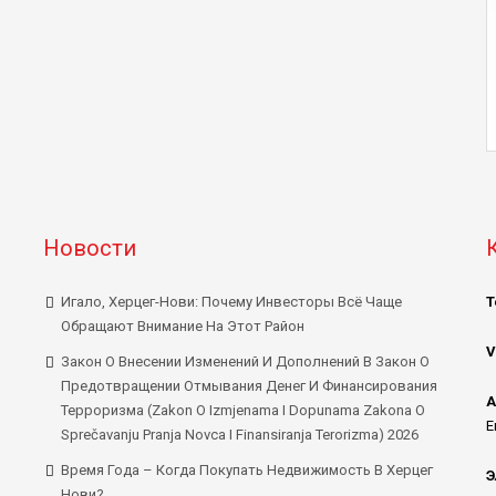
Новости
Игало, Херцег-Нови: Почему Инвесторы Всё Чаще
Т
Обращают Внимание На Этот Район
V
Закон О Внесении Изменений И Дополнений В Закон О
Предотвращении Отмывания Денег И Финансирования
А
Терроризма (Zakon O Izmjenama I Dopunama Zakona O
E
Sprečavanju Pranja Novca I Finansiranja Terorizma) 2026
Время Года – Когда Покупать Недвижимость В Херцег
Э
Нови?