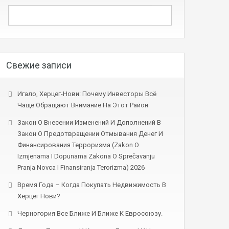
Свежие записи
Игало, Херцег-Нови: Почему Инвесторы Всё
Чаще Обращают Внимание На Этот Район
Закон О Внесении Изменений И Дополнений В
Закон О Предотвращении Отмывания Денег И
Финансирования Терроризма (Zakon O
Izmjenama I Dopunama Zakona O Sprečavanju
Pranja Novca I Finansiranja Terorizma) 2026
Время Года – Когда Покупать Недвижимость В
Херцег Нови?
Черногория Все Ближе И Ближе К Евросоюзу.