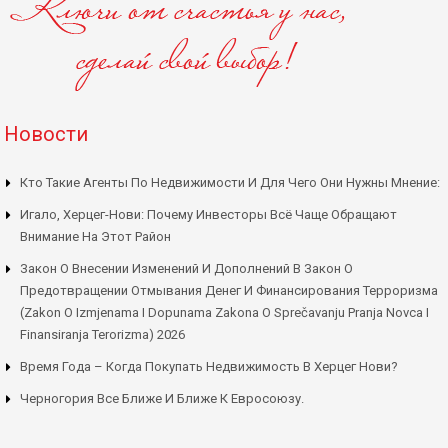
Новости
Кто Такие Агенты По Недвижимости И Для Чего Они Нужны Мнение:
Игало, Херцег-Нови: Почему Инвесторы Всё Чаще Обращают
Внимание На Этот Район
Закон О Внесении Изменений И Дополнений В Закон О
Предотвращении Отмывания Денег И Финансирования Терроризма
(Zakon O Izmjenama I Dopunama Zakona O Sprečavanju Pranja Novca I
Finansiranja Terorizma) 2026
Время Года – Когда Покупать Недвижимость В Херцег Нови?
Черногория Все Ближе И Ближе К Евросоюзу.