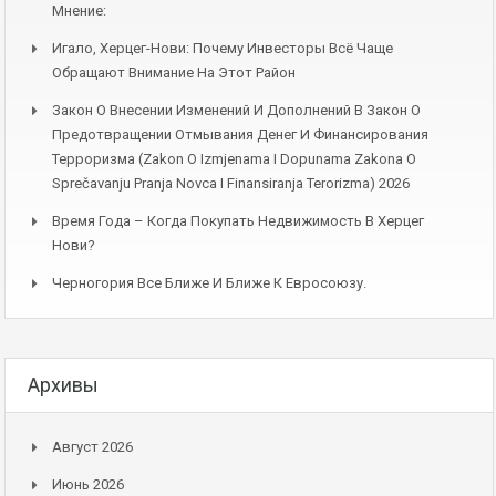
Мнение:
Игало, Херцег-Нови: Почему Инвесторы Всё Чаще
Обращают Внимание На Этот Район
Закон О Внесении Изменений И Дополнений В Закон О
Предотвращении Отмывания Денег И Финансирования
Терроризма (Zakon O Izmjenama I Dopunama Zakona O
Sprečavanju Pranja Novca I Finansiranja Terorizma) 2026
Время Года – Когда Покупать Недвижимость В Херцег
Нови?
Черногория Все Ближе И Ближе К Евросоюзу.
Архивы
Август 2026
Июнь 2026