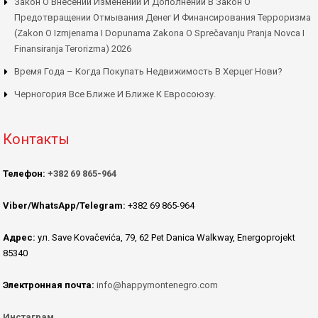
Закон О Внесении Изменений И Дополнений В Закон О
Предотвращении Отмывания Денег И Финансирования Терроризма
(Zakon O Izmjenama I Dopunama Zakona O Sprečavanju Pranja Novca I
Finansiranja Terorizma) 2026
Время Года – Когда Покупать Недвижимость В Херцег Нови?
Черногория Все Ближе И Ближе К Евросоюзу.
Контакты
Телефон:
+382 69 865-964
Viber/WhatsApp/Telegram:
+382 69 865-964
Адрес:
ул. Save Kovačevića, 79, 62 Pet Danica Walkway, Energoprojekt
85340
Электронная почта:
info@happymontenegro.com
Инстаграм