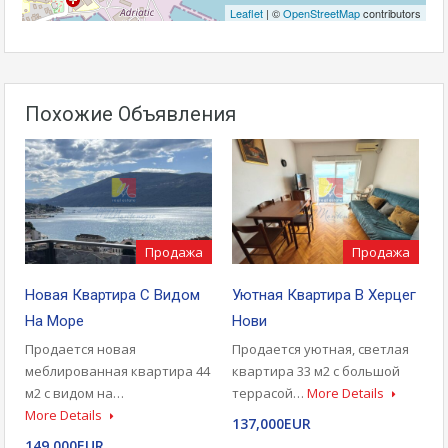
Leaflet
| ©
OpenStreetMap
contributors
Похожие Объявления
Продажа
Продажа
Уютная Квартира В Херцег
Новая Квартира С Видом
Нови
На Море
Продается уютная, светлая
Продается новая
квартира 33 м2 с большой
меблированная квартира 44
террасой…
More Details
м2 с видом на…
More Details
137,000EUR
149,000EUR