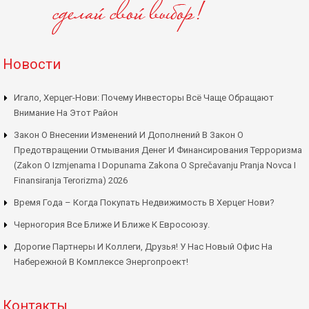
Новости
Игало, Херцег-Нови: Почему Инвесторы Всё Чаще Обращают
Внимание На Этот Район
Закон О Внесении Изменений И Дополнений В Закон О
Предотвращении Отмывания Денег И Финансирования Терроризма
(Zakon O Izmjenama I Dopunama Zakona O Sprečavanju Pranja Novca I
Finansiranja Terorizma) 2026
Время Года – Когда Покупать Недвижимость В Херцег Нови?
Черногория Все Ближе И Ближе К Евросоюзу.
Дорогие Партнеры И Коллеги, Друзья! У Нас Новый Офис На
Набережной В Комплексе Энергопроект!
Контакты