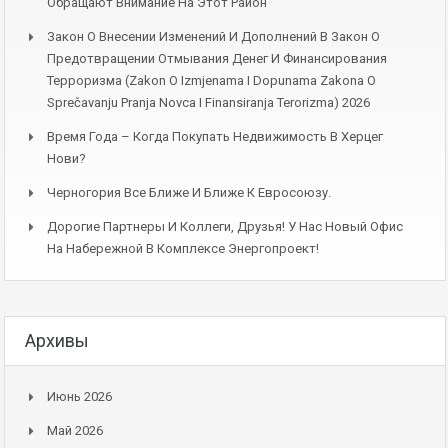
Обращают Внимание На Этот Район
Закон О Внесении Изменений И Дополнений В Закон О
Предотвращении Отмывания Денег И Финансирования
Терроризма (Zakon O Izmjenama I Dopunama Zakona O
Sprečavanju Pranja Novca I Finansiranja Terorizma) 2026
Время Года – Когда Покупать Недвижимость В Херцег
Нови?
Черногория Все Ближе И Ближе К Евросоюзу.
Дорогие Партнеры И Коллеги, Друзья! У Нас Новый Офис
На Набережной В Комплексе Энергопроект!
Архивы
Июнь 2026
Май 2026