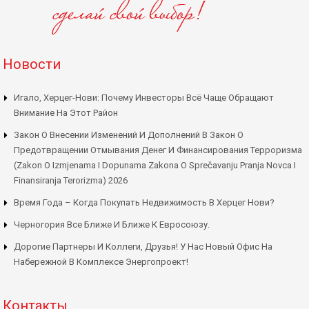
Новости
Игало, Херцег-Нови: Почему Инвесторы Всё Чаще Обращают
Внимание На Этот Район
Закон О Внесении Изменений И Дополнений В Закон О
Предотвращении Отмывания Денег И Финансирования Терроризма
(Zakon O Izmjenama I Dopunama Zakona O Sprečavanju Pranja Novca I
Finansiranja Terorizma) 2026
Время Года – Когда Покупать Недвижимость В Херцег Нови?
Черногория Все Ближе И Ближе К Евросоюзу.
Дорогие Партнеры И Коллеги, Друзья! У Нас Новый Офис На
Набережной В Комплексе Энергопроект!
Контакты