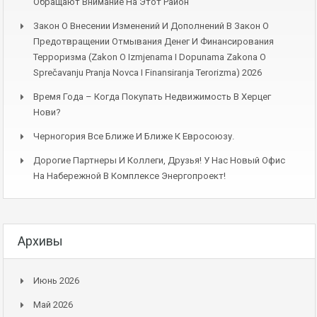
Обращают Внимание На Этот Район
Закон О Внесении Изменений И Дополнений В Закон О
Предотвращении Отмывания Денег И Финансирования
Терроризма (Zakon O Izmjenama I Dopunama Zakona O
Sprečavanju Pranja Novca I Finansiranja Terorizma) 2026
Время Года – Когда Покупать Недвижимость В Херцег
Нови?
Черногория Все Ближе И Ближе К Евросоюзу.
Дорогие Партнеры И Коллеги, Друзья! У Нас Новый Офис
На Набережной В Комплексе Энергопроект!
Архивы
Июнь 2026
Май 2026