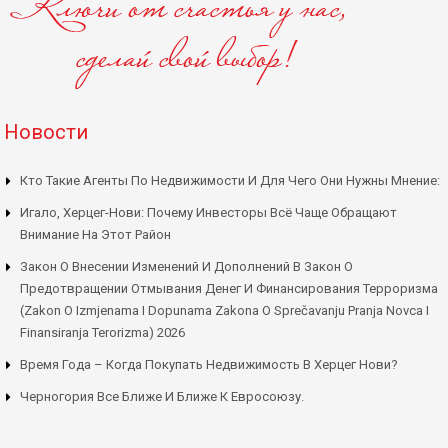
Новости
Кто Такие Агенты По Недвижимости И Для Чего Они Нужны Мнение:
Игало, Херцег-Нови: Почему Инвесторы Всё Чаще Обращают
Внимание На Этот Район
Закон О Внесении Изменений И Дополнений В Закон О
Предотвращении Отмывания Денег И Финансирования Терроризма
(Zakon O Izmjenama I Dopunama Zakona O Sprečavanju Pranja Novca I
Finansiranja Terorizma) 2026
Время Года – Когда Покупать Недвижимость В Херцег Нови?
Черногория Все Ближе И Ближе К Евросоюзу.