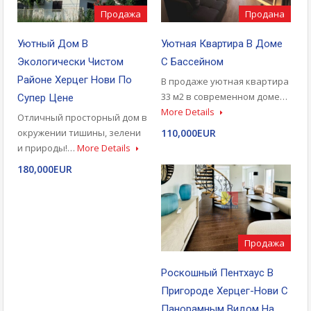
Продажа
Продана
Уютный Дом В
Уютная Квартира В Доме
Экологически Чистом
С Бассейном
Районе Херцег Нови По
В продаже уютная квартира
33 м2 в современном доме…
Супер Цене
More Details
Отличный просторный дом в
окружении тишины, зелени
110,000EUR
и природы!…
More Details
180,000EUR
Продажа
Роскошный Пентхаус В
Пригороде Херцег-Нови С
Панорамным Видом На