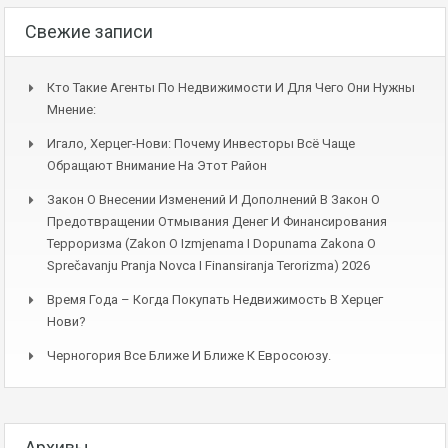
Свежие записи
Кто Такие Агенты По Недвижимости И Для Чего Они Нужны
Мнение:
Игало, Херцег-Нови: Почему Инвесторы Всё Чаще
Обращают Внимание На Этот Район
Закон О Внесении Изменений И Дополнений В Закон О
Предотвращении Отмывания Денег И Финансирования
Терроризма (Zakon O Izmjenama I Dopunama Zakona O
Sprečavanju Pranja Novca I Finansiranja Terorizma) 2026
Время Года – Когда Покупать Недвижимость В Херцег
Нови?
Черногория Все Ближе И Ближе К Евросоюзу.
Архивы