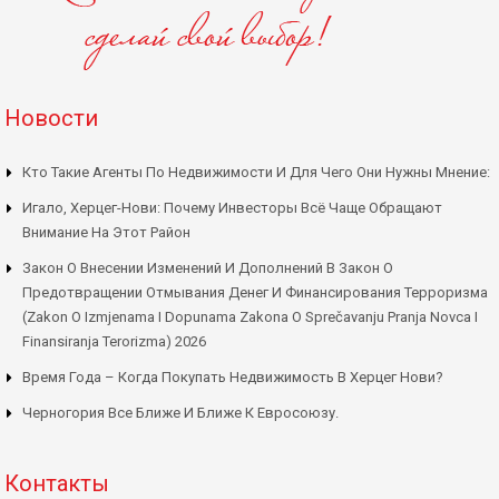
Новости
Кто Такие Агенты По Недвижимости И Для Чего Они Нужны Мнение:
Игало, Херцег-Нови: Почему Инвесторы Всё Чаще Обращают
Внимание На Этот Район
Закон О Внесении Изменений И Дополнений В Закон О
Предотвращении Отмывания Денег И Финансирования Терроризма
(Zakon O Izmjenama I Dopunama Zakona O Sprečavanju Pranja Novca I
Finansiranja Terorizma) 2026
Время Года – Когда Покупать Недвижимость В Херцег Нови?
Черногория Все Ближе И Ближе К Евросоюзу.
Контакты