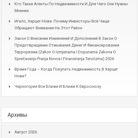
Кто Такие Агенты По Недвижимости И Для Чего Они Нужны
Мнение:
Игало, Херцег-Нови: Почему Инвесторы Всё Чаще
Обращают Внимание На Этот Район
Закон О Внесении Изменений И Дополнений В Закон О
Предотвращении Отмывания Денег И Финансирования
Терроризма (Zakon O Izmjenama I Dopunama Zakona O
Sprečavanju Pranja Novca I Finansiranja Terorizma) 2026
Время Года – Когда Покупать Недвижимость В Херцег
Нови?
Черногория Все Ближе И Ближе К Евросоюзу.
Архивы
Август 2026