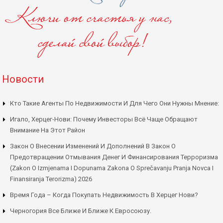
Новости
Кто Такие Агенты По Недвижимости И Для Чего Они Нужны Мнение:
Игало, Херцег-Нови: Почему Инвесторы Всё Чаще Обращают
Внимание На Этот Район
Закон О Внесении Изменений И Дополнений В Закон О
Предотвращении Отмывания Денег И Финансирования Терроризма
(Zakon O Izmjenama I Dopunama Zakona O Sprečavanju Pranja Novca I
Finansiranja Terorizma) 2026
Время Года – Когда Покупать Недвижимость В Херцег Нови?
Черногория Все Ближе И Ближе К Евросоюзу.