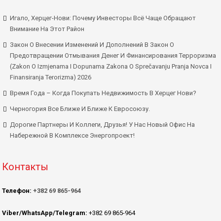
Игало, Херцег-Нови: Почему Инвесторы Всё Чаще Обращают
Внимание На Этот Район
Закон О Внесении Изменений И Дополнений В Закон О
Предотвращении Отмывания Денег И Финансирования Терроризма
(Zakon O Izmjenama I Dopunama Zakona O Sprečavanju Pranja Novca I
Finansiranja Terorizma) 2026
Время Года – Когда Покупать Недвижимость В Херцег Нови?
Черногория Все Ближе И Ближе К Евросоюзу.
Дорогие Партнеры И Коллеги, Друзья! У Нас Новый Офис На
Набережной В Комплексе Энергопроект!
Контакты
Телефон:
+382 69 865-964
Viber/WhatsApp/Telegram:
+382 69 865-964