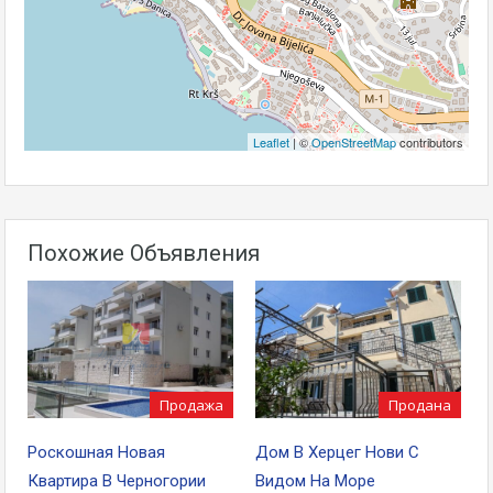
Leaflet
| ©
OpenStreetMap
contributors
Похожие Объявления
Продана
Продажа
Дом В Херцег Нови С
Роскошная Новая
Видом На Море
Квартира В Черногории