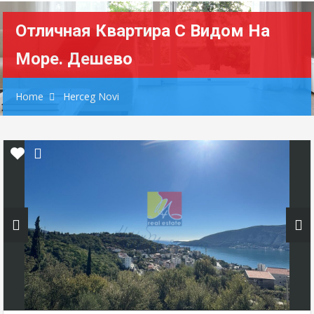
Отличная Квартира С Видом На
Море. Дешево
Home
Herceg Novi