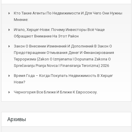
Кто Такие Агенты По Недвижимости И Для Чего Они Нужны
Мнение:
Игало, Херцег-Нови: Почему Инвесторы Всё Чаще
Обращают Внимание На Этот Район
Закон О Внесении Изменений И Дополнений В Закон О
Предотвращении Отмывания Денег И Финансирования
Терроризма (Zakon O Izmjenama I Dopunama Zakona O
Sprečavanju Pranja Novca I Finansiranja Terorizma) 2026
Время Года – Когда Покупать Недвижимость В Херцег
Нови?
Черногория Все Ближе И Ближе К Евросоюзу.
Архивы