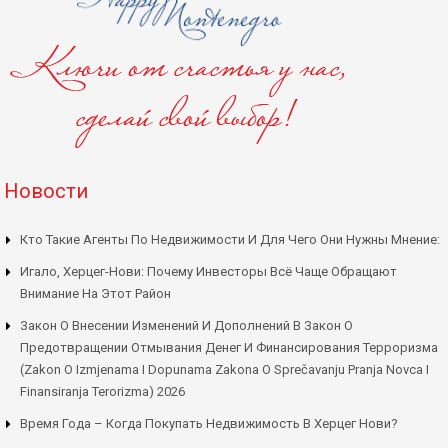
Новости
Кто Такие Агенты По Недвижимости И Для Чего Они Нужны Мнение:
Игало, Херцег-Нови: Почему Инвесторы Всё Чаще Обращают
Внимание На Этот Район
Закон О Внесении Изменений И Дополнений В Закон О
Предотвращении Отмывания Денег И Финансирования Терроризма
(Zakon O Izmjenama I Dopunama Zakona O Sprečavanju Pranja Novca I
Finansiranja Terorizma) 2026
Время Года – Когда Покупать Недвижимость В Херцег Нови?