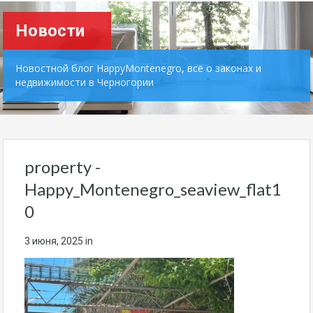
Новости
Новостной блог HappyMontenegro, всё о законах и
недвижимости в Черногории
property -
Happy_Montenegro_seaview_flat1
0
3 июня, 2025
in