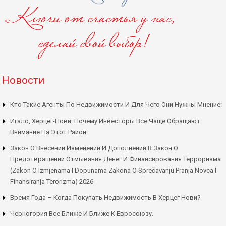
Новости
Кто Такие Агенты По Недвижимости И Для Чего Они Нужны Мнение:
Игало, Херцег-Нови: Почему Инвесторы Всё Чаще Обращают
Внимание На Этот Район
Закон О Внесении Изменений И Дополнений В Закон О
Предотвращении Отмывания Денег И Финансирования Терроризма
(Zakon O Izmjenama I Dopunama Zakona O Sprečavanju Pranja Novca I
Finansiranja Terorizma) 2026
Время Года – Когда Покупать Недвижимость В Херцег Нови?
Черногория Все Ближе И Ближе К Евросоюзу.