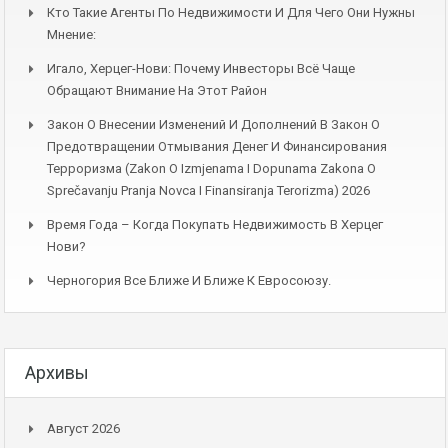
Кто Такие Агенты По Недвижимости И Для Чего Они Нужны
Мнение:
Игало, Херцег-Нови: Почему Инвесторы Всё Чаще
Обращают Внимание На Этот Район
Закон О Внесении Изменений И Дополнений В Закон О
Предотвращении Отмывания Денег И Финансирования
Терроризма (Zakon O Izmjenama I Dopunama Zakona O
Sprečavanju Pranja Novca I Finansiranja Terorizma) 2026
Время Года – Когда Покупать Недвижимость В Херцег
Нови?
Черногория Все Ближе И Ближе К Евросоюзу.
Архивы
Август 2026