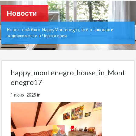
Новости
Новостной блог HappyMontenegro, всё о законах и
недвижимости в Черногории
happy_montenegro_house_in_Mont
enegro17
1 июня, 2025
in