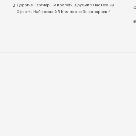
Дорогие Партнеры И Коллеги, Друзья! У Нас Новый
Ф
Офис На Набережной В Комплексе Энергопроект!
В