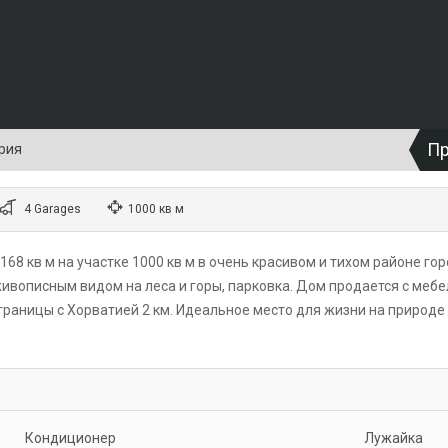
П
ория
4 Garages
1000 кв м
68 кв м на участке 1000 кв м в очень красивом и тихом районе го
 живописным видом на леса и горы, парковка. Дом продается с меб
границы с Хорватией 2 км. Идеальное место для жизни на природе
Кондиционер
Лужайка