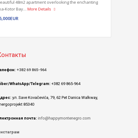
eautiful 48m2 apartment overlooking the enchanting
ka-Kotor Bay…
More Details
5,000EUR
Контакты
елефон:
+382 69 865-964
iber/WhatsApp/Telegram:
+382 69 865-964
дрес:
ул. Save Kovačevića, 79, 62 Pet Danica Walkway,
nergoprojekt 85340
лектронная почта:
info@happymontenegro.com
нстаграм