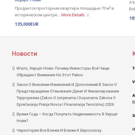
A b
Продается просторная квартира площадью 70 м² в
Bo
историческом центре…
More Details
18
135,000EUR
Новости
Игало, Херцег-Нови: Почему Инвесторы Всё Чаще
Т
Обращают Внимание На Этот Район
V
Закон О Внесении Изменений И Дополнений В Закон О
Предотвращении Отмывания Денег И Финансирования
А
Терроризма (Zakon O Izmjenama I Dopunama Zakona O
E
Sprečavanju Pranja Novca I Finansiranja Terorizma) 2026
Время Года – Когда Покупать Недвижимость В Херцег
Э
Нови?
И
Черногория Все Ближе И Ближе К Евросоюзу.