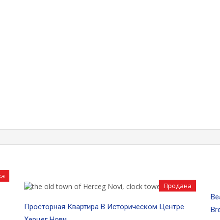
жа
Продана
Be
Просторная Квартира В Историческом Центре
Br
Херцег Нови