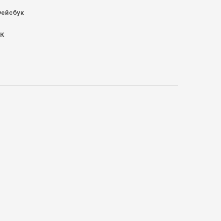
ейсбук
К