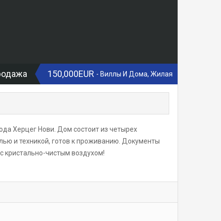
родажа
150,000EUR
- Виллы И Дома, Жилая
рода Херцег Нови. Дом состоит из четырех
елью и техникой, готов к проживанию. Документы
 с кристально-чистым воздухом!