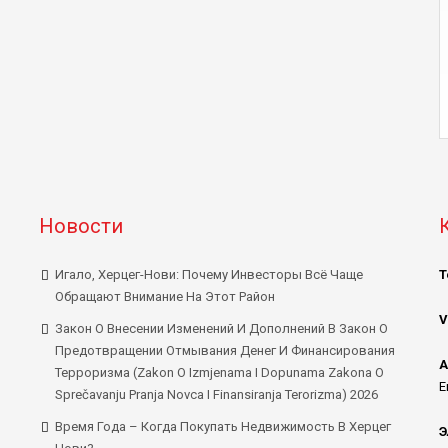
Новости
Игало, Херцег-Нови: Почему Инвесторы Всё Чаще
Т
Обращают Внимание На Этот Район
V
Закон О Внесении Изменений И Дополнений В Закон О
Предотвращении Отмывания Денег И Финансирования
А
Терроризма (Zakon O Izmjenama I Dopunama Zakona O
E
Sprečavanju Pranja Novca I Finansiranja Terorizma) 2026
Время Года – Когда Покупать Недвижимость В Херцег
Э