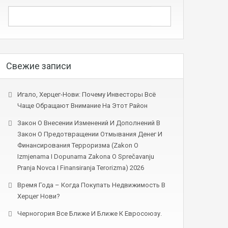
Свежие записи
Игало, Херцег-Нови: Почему Инвесторы Всё
Чаще Обращают Внимание На Этот Район
Закон О Внесении Изменений И Дополнений В
Закон О Предотвращении Отмывания Денег И
Финансирования Терроризма (Zakon O
Izmjenama I Dopunama Zakona O Sprečavanju
Pranja Novca I Finansiranja Terorizma) 2026
Время Года – Когда Покупать Недвижимость В
Херцег Нови?
Черногория Все Ближе И Ближе К Евросоюзу.