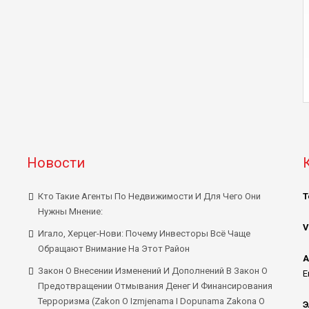
Новости
Кто Такие Агенты По Недвижимости И Для Чего Они
Т
Нужны Мнение:
V
Игало, Херцег-Нови: Почему Инвесторы Всё Чаще
Обращают Внимание На Этот Район
А
Закон О Внесении Изменений И Дополнений В Закон О
E
Предотвращении Отмывания Денег И Финансирования
Терроризма (Zakon O Izmjenama I Dopunama Zakona O
Э