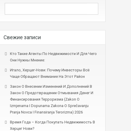
Свежие записи
Кто Такие Агенты По Недвижимости И Для Чего
Они Нужны Мнение:
Игало, Херцег-Нови: Почему Инвесторы Всё
Чаще Обращают Внимание На Этот Район
Закон О Внесении Изменений И Дополнений В
Закон О Предотвращении Отмывания Денег И
Финансирования Терроризма (Zakon O
Izmjenama I Dopunama Zakona O Sprečavanju
Pranja Novca I Finansiranja Terorizma) 2026
Время Года – Когда Покупать Недвижимость В
Херцег Нови?