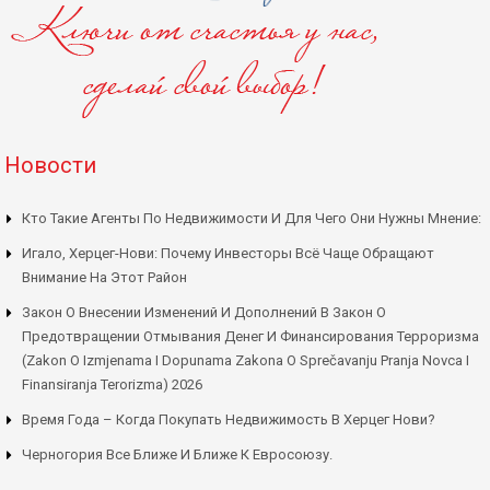
Новости
Кто Такие Агенты По Недвижимости И Для Чего Они Нужны Мнение:
Игало, Херцег-Нови: Почему Инвесторы Всё Чаще Обращают
Внимание На Этот Район
Закон О Внесении Изменений И Дополнений В Закон О
Предотвращении Отмывания Денег И Финансирования Терроризма
(Zakon O Izmjenama I Dopunama Zakona O Sprečavanju Pranja Novca I
Finansiranja Terorizma) 2026
Время Года – Когда Покупать Недвижимость В Херцег Нови?
Черногория Все Ближе И Ближе К Евросоюзу.