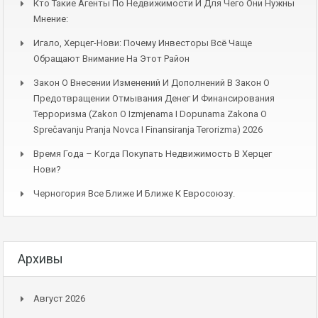
Кто Такие Агенты По Недвижимости И Для Чего Они Нужны
Мнение:
Игало, Херцег-Нови: Почему Инвесторы Всё Чаще
Обращают Внимание На Этот Район
Закон О Внесении Изменений И Дополнений В Закон О
Предотвращении Отмывания Денег И Финансирования
Терроризма (Zakon O Izmjenama I Dopunama Zakona O
Sprečavanju Pranja Novca I Finansiranja Terorizma) 2026
Время Года – Когда Покупать Недвижимость В Херцег
Нови?
Черногория Все Ближе И Ближе К Евросоюзу.
Архивы
Август 2026