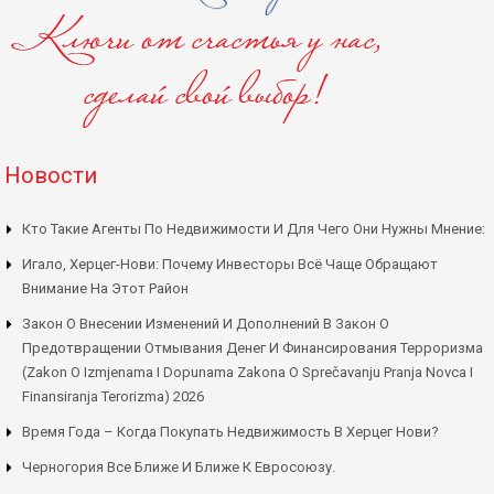
Новости
Кто Такие Агенты По Недвижимости И Для Чего Они Нужны Мнение:
Игало, Херцег-Нови: Почему Инвесторы Всё Чаще Обращают
Внимание На Этот Район
Закон О Внесении Изменений И Дополнений В Закон О
Предотвращении Отмывания Денег И Финансирования Терроризма
(Zakon O Izmjenama I Dopunama Zakona O Sprečavanju Pranja Novca I
Finansiranja Terorizma) 2026
Время Года – Когда Покупать Недвижимость В Херцег Нови?
Черногория Все Ближе И Ближе К Евросоюзу.