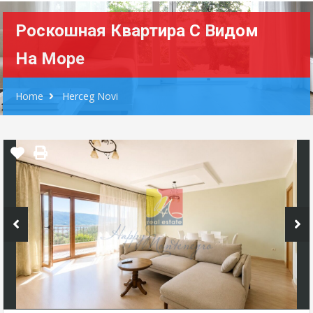
Роскошная Квартира С Видом
На Море
Home
Herceg Novi