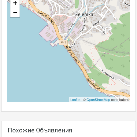
+
−
Leaflet
| ©
OpenStreetMap
contributors
Похожие Объявления