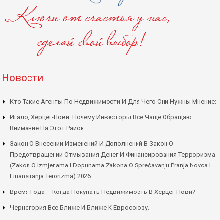
Новости
Кто Такие Агенты По Недвижимости И Для Чего Они Нужны Мнение:
Игало, Херцег-Нови: Почему Инвесторы Всё Чаще Обращают
Внимание На Этот Район
Закон О Внесении Изменений И Дополнений В Закон О
Предотвращении Отмывания Денег И Финансирования Терроризма
(Zakon O Izmjenama I Dopunama Zakona O Sprečavanju Pranja Novca I
Finansiranja Terorizma) 2026
Время Года – Когда Покупать Недвижимость В Херцег Нови?
Черногория Все Ближе И Ближе К Евросоюзу.