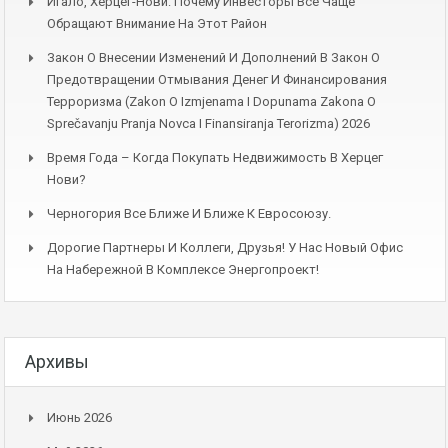
Игало, Херцег-Нови: Почему Инвесторы Всё Чаще
Обращают Внимание На Этот Район
Закон О Внесении Изменений И Дополнений В Закон О
Предотвращении Отмывания Денег И Финансирования
Терроризма (Zakon O Izmjenama I Dopunama Zakona O
Sprečavanju Pranja Novca I Finansiranja Terorizma) 2026
Время Года – Когда Покупать Недвижимость В Херцег
Нови?
Черногория Все Ближе И Ближе К Евросоюзу.
Дорогие Партнеры И Коллеги, Друзья! У Нас Новый Офис
На Набережной В Комплексе Энергопроект!
Архивы
Июнь 2026