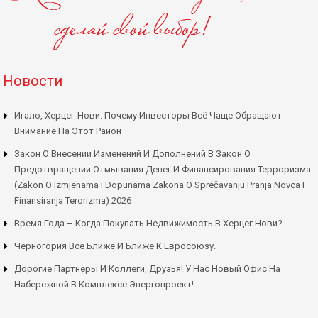
Новости
Игало, Херцег-Нови: Почему Инвесторы Всё Чаще Обращают
Внимание На Этот Район
Закон О Внесении Изменений И Дополнений В Закон О
Предотвращении Отмывания Денег И Финансирования Терроризма
(Zakon O Izmjenama I Dopunama Zakona O Sprečavanju Pranja Novca I
Finansiranja Terorizma) 2026
Время Года – Когда Покупать Недвижимость В Херцег Нови?
Черногория Все Ближе И Ближе К Евросоюзу.
Дорогие Партнеры И Коллеги, Друзья! У Нас Новый Офис На
Набережной В Комплексе Энергопроект!