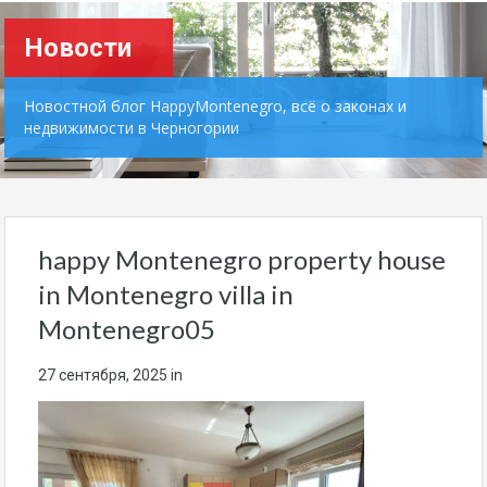
Новости
Новостной блог HappyMontenegro, всё о законах и
недвижимости в Черногории
happy Montenegro property house
in Montenegro villa in
Montenegro05
27 сентября, 2025
in