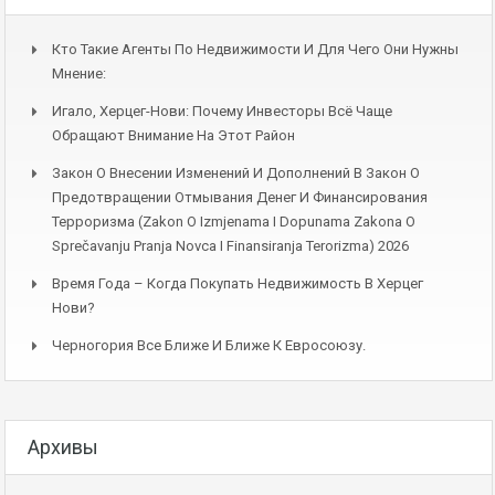
Кто Такие Агенты По Недвижимости И Для Чего Они Нужны
Мнение:
Игало, Херцег-Нови: Почему Инвесторы Всё Чаще
Обращают Внимание На Этот Район
Закон О Внесении Изменений И Дополнений В Закон О
Предотвращении Отмывания Денег И Финансирования
Терроризма (Zakon O Izmjenama I Dopunama Zakona O
Sprečavanju Pranja Novca I Finansiranja Terorizma) 2026
Время Года – Когда Покупать Недвижимость В Херцег
Нови?
Черногория Все Ближе И Ближе К Евросоюзу.
Архивы