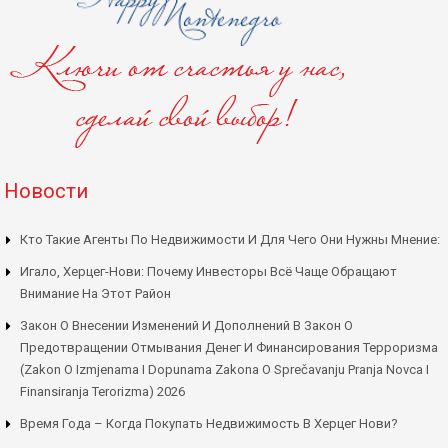
Новости
Кто Такие Агенты По Недвижимости И Для Чего Они Нужны Мнение:
Игало, Херцег-Нови: Почему Инвесторы Всё Чаще Обращают
Внимание На Этот Район
Закон О Внесении Изменений И Дополнений В Закон О
Предотвращении Отмывания Денег И Финансирования Терроризма
(Zakon O Izmjenama I Dopunama Zakona O Sprečavanju Pranja Novca I
Finansiranja Terorizma) 2026
Время Года – Когда Покупать Недвижимость В Херцег Нови?