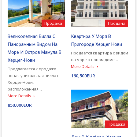
Продажа
Продана
Великолепная Вилла С
Квартира У Моря В
Панорамным Видом На
Пригороде Херцег Нови
Море И Остров Мамула В
Продается квартира с видом
на море в новом доме…
Херцег-Нови
More Details
Предлагается к продаже
новая уникальная вилла в
160,500EUR
Херцег-Нови,
расположенная…
More Details
850,000EUR
Продажа