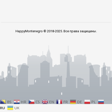
HappyMontenegro © 2018-2025. Все права защищены.
BS
HR
CS
EN
FR
DE
PL
RU
UK