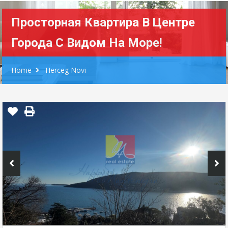
Просторная Квартира В Центре
Города С Видом На Море!
Home
Herceg Novi