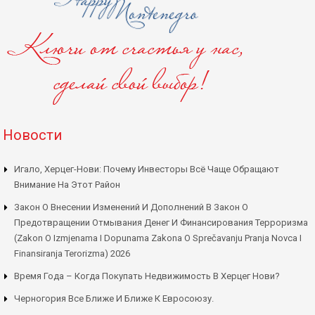
Новости
Игало, Херцег-Нови: Почему Инвесторы Всё Чаще Обращают
Внимание На Этот Район
Закон О Внесении Изменений И Дополнений В Закон О
Предотвращении Отмывания Денег И Финансирования Терроризма
(Zakon O Izmjenama I Dopunama Zakona O Sprečavanju Pranja Novca I
Finansiranja Terorizma) 2026
Время Года – Когда Покупать Недвижимость В Херцег Нови?
Черногория Все Ближе И Ближе К Евросоюзу.